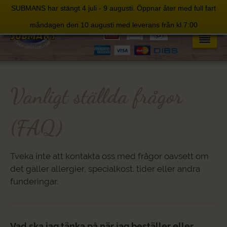
SUBMANS har stängt 4 juli - 9 augusti. Öppnar åter med full fart
Skip
måndagen den 10 augusti med leverans från kl 7:00
to
content
Vanligt ställda frågor
(FAQ)
Tveka inte att kontakta oss med frågor oavsett om
det gäller allergier, specialkost. tider eller andra
funderingar.
Vad ska jag tänka på när jag beställer eller