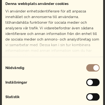
031-12 66 66.
Denna webbplats använder cookies
Vi använder enhetsidentifierare för att anpassa
Vilka områden levererar ni till?
innehållet och annonserna till användarna,
Geografiskt sträcker sig Submans leverans service inom 031-
tillhandahålla funktioner för sociala medier och
området med undantag för Göteborgs skärgård.
analysera vår trafik. Vi vidarebefordrar även sådana
identifierare och annan information från din enhet till
Övrigt
de sociala medier och annons- och analysföretag som
vi samarbetar med. Dessa kan i sin tur kombinera
Vi förbehåller oss rätten att ändra innehållet i denna meny.
Menyn gäller fr. o. m 2024-03-01.
informationen med annan information som du har
tillhandahållit eller som de har samlat in när du har
använt deras tjänster.
VANLIGA FRÅGOR
Samtyckesval
OM SUBMANS
Nödvändig
KONFERENS
Inställningar
Statistik