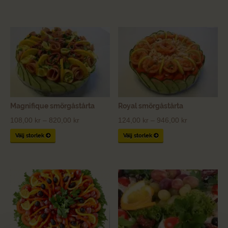
Magnifique smörgåstårta
Royal smörgåstårta
Price
Price
108,00
kr
–
820,00
kr
124,00
kr
–
946,00
kr
range:
range:
Välj storlek
Välj storlek
108,00 kr
124,00 kr
through
through
820,00 kr
946,00 kr