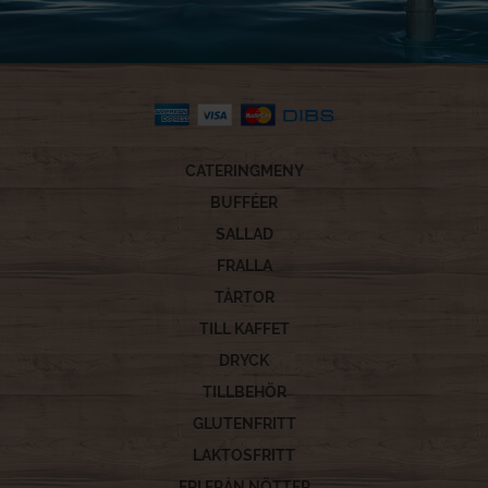
CATERINGMENY
BUFFÉER
SALLAD
FRALLA
TÅRTOR
TILL KAFFET
DRYCK
TILLBEHÖR
GLUTENFRITT
LAKTOSFRITT
FRI FRÅN NÖTTER