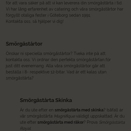
för att vara säker på att vi kan leverera din smörgåstårta i tid.
Vi har lång erfarenhet av catering och våra smörgåstårtor har
förgyllt otaliga fester i Göteborg sedan 1991.
Kontakta oss, så hjälper vi dig!
Smörgåstårtor
Önskar ni speciella smörgåstårtor? Tveka inte på att
kontakta oss. Vi ordnar den perfekta smörgåstårtan för
just ditt evenemang. Alla våra smörgåstårtor går att
beställa i 8- respektive 12-bitar. Vad är ett kalas utan
smörgåstårta?
Smörgåstårta Skinka
Är du ute efter en
smörgåstårta med skinka
? Isåfall är
vår smörgåstårta
Magnifique
väldigt uppskattad. Är du
ute efter
smörgåstårta med räkor
? Prova
Smörgåstårta
Royal
.