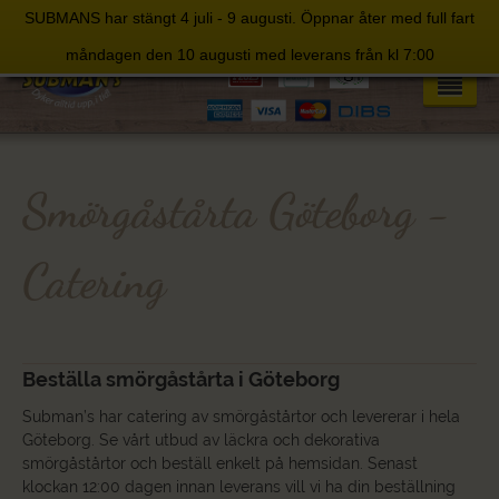
SUBMANS har stängt 4 juli - 9 augusti. Öppnar åter med full fart
Skip
måndagen den 10 augusti med leverans från kl 7:00
to
content
Smörgåstårta Göteborg -
Catering
Beställa smörgåstårta i Göteborg
Subman’s har catering av smörgåstårtor och levererar i hela
Göteborg. Se vårt utbud av läckra och dekorativa
smörgåstårtor och beställ enkelt på hemsidan. Senast
klockan 12:00 dagen innan leverans vill vi ha din beställning