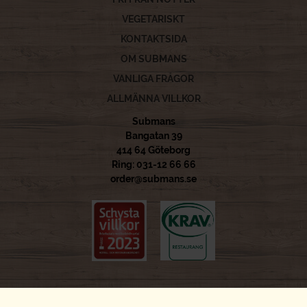
VEGETARISKT
KONTAKTSIDA
OM SUBMANS
VANLIGA FRÅGOR
ALLMÄNNA VILLKOR
Submans
Bangatan 39
414 64 Göteborg
Ring: 031-12 66 66
order@submans.se