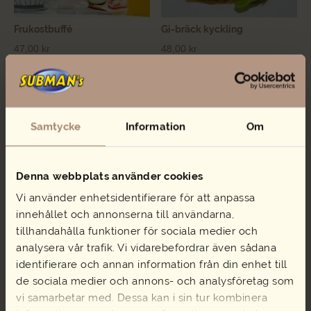
Frukostbuffé
Gi-bräck kyckling
47,00
kr
48,00
kr
Frukostbuffé
Gi-
Lägg i varukorg
Lägg i varukorg
mängd
bräck
kyckling
mängd
SE VÅR FRUKOST
Samtycke
Information
Om
Lunch
Denna webbplats använder cookies
Ska ni ha konferens eller möte och önskar bjuda på en god
lunch?
Vi använder enhetsidentifierare för att anpassa
innehållet och annonserna till användarna,
tillhandahålla funktioner för sociala medier och
analysera vår trafik. Vi vidarebefordrar även sådana
identifierare och annan information från din enhet till
de sociala medier och annons- och analysföretag som
vi samarbetar med. Dessa kan i sin tur kombinera