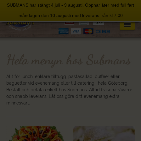
SUBMANS har stängt 4 juli - 9 augusti. Öppnar åter med full fart
Skip
måndagen den 10 augusti med leverans från kl 7:00
to
content
Hela menyn hos Submans
Allt för lunch, enklare tilltugg, pastasallad, bufféer eller
baguetter vid evenemang eller till catering i hela Göteborg.
Beställ och betala enkelt hos Submans. Alltid fräscha råvaror
och snabb leverans. Låt oss göra ditt evenemang extra
minnesvärt.