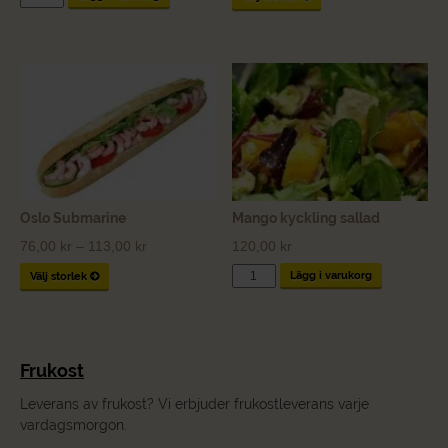
124,00 kr
bräck
through
Mozzarella
pesto
946,00 kr
mängd
Oslo Submarine
Mango kyckling sallad
Price
76,00
kr
–
113,00
kr
120,00
kr
range:
Mango
Lägg i varukorg
Välj storlek
76,00 kr
kyckling
through
sallad
mängd
113,00 kr
Frukost
Leverans av frukost? Vi erbjuder frukostleverans varje
vardagsmorgon.