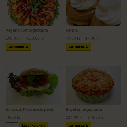
Vegansk Smörgåstårta
Semla
Price
Price
108,00
kr
–
820,00
kr
40,00
kr
–
47,00
kr
range:
range:
Välj storlek
Välj storlek
108,00 kr
40,00 kr
through
through
820,00 kr
47,00 kr
Gi-bräck Mozzarella pesto
Royal smörgåstårta
Price
48,00
kr
124,00
kr
–
946,00
kr
range:
Gi-
Lägg i varukorg
Välj storlek