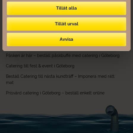
ditt evenemang.
Tillåt alla
Posted in
Cateringbloggen
Tillåt urval
Senaste inläggen
Studenten 2026 – boka studentbuffé med catering i
Avvisa
Göteborg
Påsken är här – beställ påskbuffé med catering i Göteborg
Catering till fest & event i Göteborg
Beställ Catering till nästa kundträff – Imponera med rätt
mat
Prisvärd catering i Göteborg – beställ enkelt online