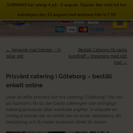
SUBMANS har stängt 4 juli - 9 augusti. Öppnar åter med full fart
Skip
måndagen den 10 augusti med leverans från kl 7:00
to
content
Post
←
Vegansk mat trendar – Vi
Beställ Catering till nästa
navigation
gillar det
kundträff – Imponera med rätt
mat
→
Prisvärd catering i Göteborg – beställ
enkelt online
Letar du efter prisvärd och bra catering i Göteborg? Hos oss
på Subman’s får du den bästa cateringen utan krångliga
bokningsprocesser eller oväntade avgifter. Vi erbjuder en
smidig e-handel där du enkelt kan se priser, skräddarsy din
beställning och få maten levererad direkt till dörren.