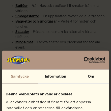
Bufféer
– Från klassiska bufféer till smaker från hela
världen.
Smörgåstårtor
– En uppskattad favorit vid alla firanden.
Baguetter och smörgåsar
– Perfekt för möten och
luncher.
Sallader
– Fräscha och smakrika alternativ för alla
tillfällen.
Mingelmat
– Läckra snittar och plockmat för sociala
event.
Vad kostar catering i Göteborg?
Vi vet hur viktigt det är att ha full kontroll över sin budget.
Därför erbjuder vi transparenta priser utan några
Samtycke
Information
Om
överraskningar. Genom vår smidiga e-handel ser du direkt vad
allt kostar och kan skräddarsy din beställning efter dina
behov. Inga dolda avgifter – bara god mat till rätt pris!
Denna webbplats använder cookies
Bra catering i Göteborg med fokus på
Vi använder enhetsidentifierare för att anpassa
hållbarhet
innehållet och annonserna till användarna,