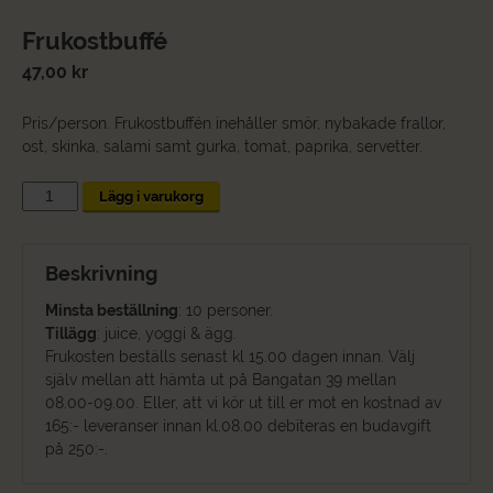
Frukostbuffé
47,00
kr
Pris/person. Frukostbuffén inehåller smör, nybakade frallor,
ost, skinka, salami samt gurka, tomat, paprika, servetter.
Frukostbuffé
Lägg i varukorg
mängd
Beskrivning
Minsta beställning
: 10 personer.
Tillägg
: juice, yoggi & ägg.
Frukosten beställs senast kl 15.00 dagen innan. Välj
själv mellan att hämta ut på Bangatan 39 mellan
08.00-09.00. Eller, att vi kör ut till er mot en kostnad av
165:- leveranser innan kl.08.00 debiteras en budavgift
på 250:-.