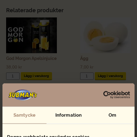
Relaterade produkter
God Morgon Apelsinjuice
Ägg
38,00
kr
7,00
kr
God
Ägg
Lägg i varukorg
Lägg i varukorg
Morgon
mängd
Apelsinjuice
mängd
Samtycke
Information
Om
Denna webbplats använder cookies