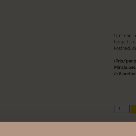
Om man inte
lägga till 
kostnad, d
(Pris/per 
Minsta best
är 8 portio
Vegetarisk
buffé
(Vegan)
mängd