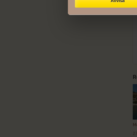
Avvisa
R
M
2