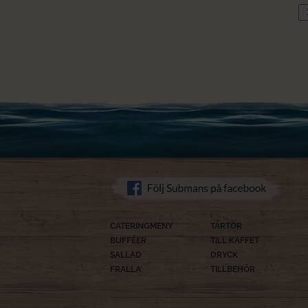
Me
m
CATERINGMENY
TÅRTOR
BUFFÉER
TILL KAFFET
SALLAD
DRYCK
FRALLA
TILLBEHÖR