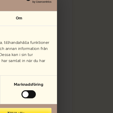
Om
, tillhandahålla funktioner
 och annan information från
essa kan i sin tur
har samlat in när du har
Marknadsföring
kad tomat, sallad och kryddor
ervett