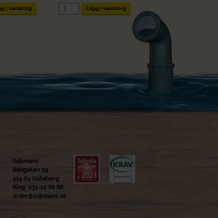
Västkustbuffé
g i varukorg
Lägg i varukorg
mängd
Submans
Bangatan 39
414 64 Göteborg
Ring: 031-12 66 66
order@submans.se