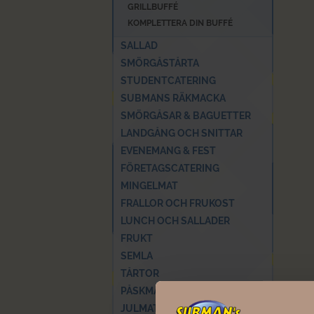
GRILLBUFFÉ
KOMPLETTERA DIN BUFFÉ
SALLAD
SMÖRGÅSTÅRTA
STUDENTCATERING
SUBMANS RÄKMACKA
SMÖRGÅSAR & BAGUETTER
LANDGÅNG OCH SNITTAR
EVENEMANG & FEST
FÖRETAGSCATERING
MINGELMAT
FRALLOR OCH FRUKOST
LUNCH OCH SALLADER
FRUKT
SEMLA
TÅRTOR
PÅSKMAT
JULMAT