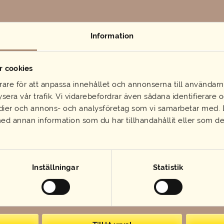
Beskrivning
Buffen innehåller:
Goda Kalamata Oliver
Information
Soltorkad tomat
Grillad paprika
Marokanska citronmarinerade morötter
 cookies
God bönsallad av ekologiska bönor
rare för att anpassa innehållet och annonserna till användarna
Picklad rödlök
sera vår trafik. Vi vidarebefordrar även sådana identifierare
Solmogna tomater
edier och annons- och analysföretag som vi samarbetar med. D
persilja/basilika
d annan information som du har tillhandahållit eller som de 
Säsongens frukt ex. melon, apelsin , jordgubbar
Tillbehör:
Falafel
Inställningar
Statistik
Marinerade bönor Eko*
Pasta sallad: Nykokt pasta
, paprika, majs, lök, soltor
Blandad sallad: Olika salladssorter, tomat, gurka och lök
Nybakat bröd utan mjölk och ägg, mjölkfritt smör och buffé s