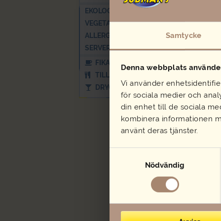
EKOLOGISKT/KRAV
VEGETARISKT & VEGANSKT
Samtycke
ALLERGIER
SERVERING
FIKA TILL KAFFET
Denna webbplats använder
TILLBEHÖR
Vi använder enhetsidentifie
DRYCK
för sociala medier och analy
din enhet till de sociala m
kombinera informationen me
använt deras tjänster.
Samtyckesval
Nödvändig