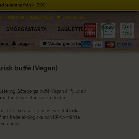
d leverans från kl 7:00
s
Hållbarhet
Vanliga frågor
Kontakta oss
SMÖRGÅSTÅRTA
BAGUETTE
 konto
Logga in
Varukorgen är tom
risk buffé (Vegan)
atering Göteborgs
buffé Vegan är fylld av
 mättande vegetariska produkter.
er från djurriket – endast vegetabiliska
 finns både ekologiska och KRAV-märkta
enna buffé.