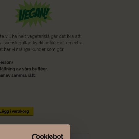
 vill ha helt vegetariskt går det bra att
ex. svensk grillad kycklingfilé mot en extra
et har vi många kunder som gör.
person)
ällning av våra bufféer,
ner av samma rätt.
Lägg i varukorg