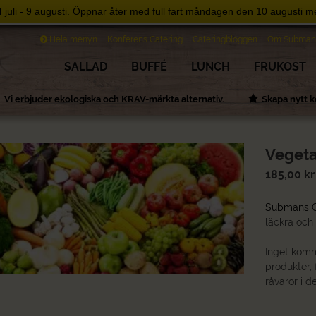
uli - 9 augusti. Öppnar åter med full fart måndagen den 10 augusti me
Hela menyn
Konferens Catering
Cateringbloggen
Om Subman
SALLAD
BUFFÉ
LUNCH
FRUKOST
Vi erbjuder ekologiska och KRAV-märkta alternativ.
Skapa nytt
Vegeta
185,00
kr
Submans C
läckra och
Inget komm
produkter,
råvaror i d