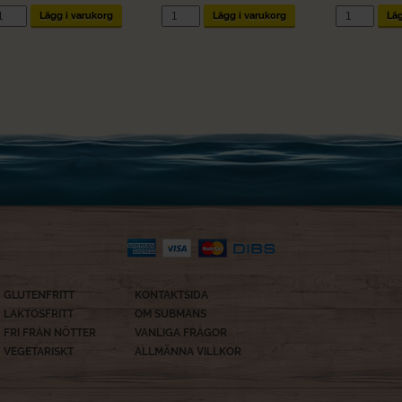
delhavsbuffé
Grekisksallad
Chevré
Lägg i varukorg
Lägg i varukorg
Läg
ängd
mängd
sallad
mängd
GLUTENFRITT
KONTAKTSIDA
LAKTOSFRITT
OM SUBMANS
FRI FRÅN NÖTTER
VANLIGA FRÅGOR
VEGETARISKT
ALLMÄNNA VILLKOR