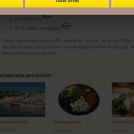
Tillåt urval
Vår egengjorda goda dressingar och röror:
Hummus
Persilja pesto
Ört & vitlöks viniagrette
Denna vegananpassade buffé innehåller massor av läckra KRAV och
vill man ha även övriga råvaror som ekologiska/KRAV märkta går d
liten prishöjning per portion.
elaterade produkter
edelhavsbuffé
Grekisksallad
Chevré sal
70,00
kr
112,00
kr
118,00
kr