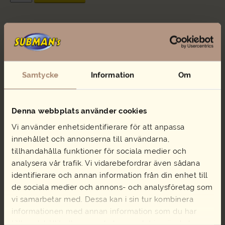
med
potatissallad
mängd
Samtycke
Information
Om
Rostbiffsallad
Skaldjurssallad
Denna webbplats använder cookies
116,00
kr
137,00
kr
Vi använder enhetsidentifierare för att anpassa
Rostbiffsallad
Skaldjurssallad
Lägg i varukorg
Lägg i varukorg
innehållet och annonserna till användarna,
mängd
mängd
tillhandahålla funktioner för sociala medier och
analysera vår trafik. Vi vidarebefordrar även sådana
identifierare och annan information från din enhet till
de sociala medier och annons- och analysföretag som
vi samarbetar med. Dessa kan i sin tur kombinera
informationen med annan information som du har
tillhandahållit eller som de har samlat in när du har