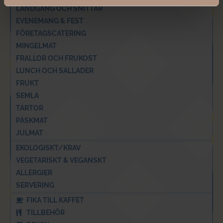
LANDGÅNG OCH SNITTAR
EVENEMANG & FEST
FÖRETAGSCATERING
MINGELMAT
FRALLOR OCH FRUKOST
LUNCH OCH SALLADER
FRUKT
SEMLA
TÅRTOR
PÅSKMAT
JULMAT
EKOLOGISKT/KRAV
VEGETARISKT & VEGANSKT
ALLERGIER
SERVERING
FIKA TILL KAFFET
TILLBEHÖR