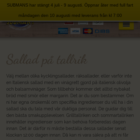
SUBMANS har stängt 4 juli - 9 augusti. Öppnar åter med full fart
Skip
måndagen den 10 augusti med leverans från kl 7:00
to
content
Sallad på tallrik
Välj mellan olika kycklingsallader, räksallader, eller varför inte
en Italiensk sallad med en vinägrett gjord på italiensk olivolja
och balsamvinäger. Som tillbehör kommer det alltid nybakat
bröd med smör eller margarin. Det är du som bestämmer. Om
ni har egna önskemål om specifika ingredienser du vill ha i din
sallad ska du tala med vår duktiga personal. De guidar dig till
den bästa smakupplevelsen. Grilltallriken och sommartallriken
innehåller ingredienser som kan behöva förberedas dagen
innan. Det är därför ni måste beställa dessa sallader senat
klockan 12:00 dagen innan. Då kan ni vara säkra på att ni får