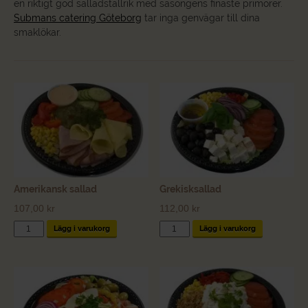
en riktigt god salladstallrik med säsongens finaste primörer.
Submans catering Göteborg
tar inga genvägar till dina
smaklökar.
Amerikansk sallad
Grekisksallad
107,00
kr
112,00
kr
Amerikansk
Grekisksallad
Lägg i varukorg
Lägg i varukorg
sallad
mängd
mängd