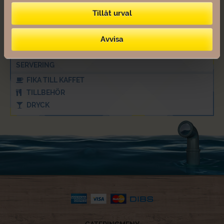
PÅSKMAT
Tillåt urval
JULMAT
EKOLOGISKT/KRAV
Avvisa
VEGETARISKT & VEGANSKT
ALLERGIER
SERVERING
FIKA TILL KAFFET
TILLBEHÖR
DRYCK