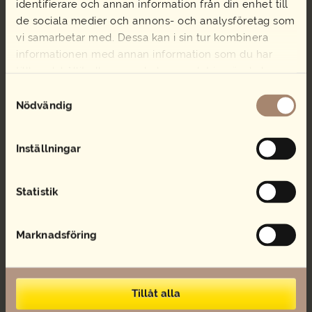
identifierare och annan information från din enhet till
mängd
de sociala medier och annons- och analysföretag som
MENYFÖRSLAG
vi samarbetar med. Dessa kan i sin tur kombinera
BUFFÉER
informationen med annan information som du har
SALLAD
tillhandahållit eller som de har samlat in när du har
SMÖRGÅSTÅRTA
använt deras tjänster.
Samtyckesval
STUDENTCATERING
Nödvändig
SUBMANS RÄKMACKA
SMÖRGÅSAR & BAGUETTER
Inställningar
LANDGÅNG OCH SNITTAR
EVENEMANG & FEST
FÖRETAGSCATERING
Statistik
MINGELMAT
FRALLOR OCH FRUKOST
Marknadsföring
LUNCH OCH SALLADER
FRUKT
SEMLA
Tillåt alla
TÅRTOR