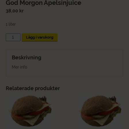
God Morgon Apelsinjuice
38,00
kr
1 liter
God
Lägg i varukorg
Morgon
Apelsinjuice
mängd
Beskrivning
Mer info
Relaterade produkter