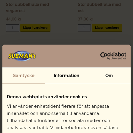
Stor dubbelfralla med
Stor dubbelfralla med
vegan ost
ost
44,00
kr
37,00
kr
Stor
Stor
Lägg i varukorg
Lägg i varukorg
dubbelfralla
dubbelfralla
med
med
vegan
ost
ost
mängd
mängd
Samtycke
Information
Om
Salami Brie Fralla
Salami Brie Fralla
Denna webbplats använder cookies
(glutenfritt)
43,00
kr
Vi använder enhetsidentifierare för att anpassa
47,00
kr
Salami
Lägg i varukorg
innehållet och annonserna till användarna,
Brie
Salami
Lägg i varukorg
Fralla
Brie
tillhandahålla funktioner för sociala medier och
mängd
Fralla
analysera vår trafik. Vi vidarebefordrar även sådana
(glutenfritt)