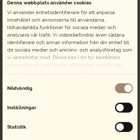
Denna webbplats använder cookies
Vi använder enhetsidentifierare för att anpassa
innehållet och annonserna till användarna,
tillhandahålla funktioner för sociala medier och
analysera vår trafik. Vi vidarebefordrar även sådana
identifierare och annan information från din enhet till
Snitt Skaldjur
Student mingel
de sociala medier och annons- och analysföretag som
44,00
kr
214,00
kr
vi samarbetar med. Dessa kan i sin tur kombinera
Snitt
Student
Lägg i varukorg
Lägg i varukorg
informationen med annan information som du har
Skaldjur
mingel
tillhandahållit eller som de har samlat in när du har
mängd
mängd
använt deras tjänster.
Samtyckesval
Nödvändig
MENYFÖRSLAG
BUFFÉER
Inställningar
SALLAD
SMÖRGÅSTÅRTA
Statistik
STUDENTCATERING
SUBMANS RÄKMACKA