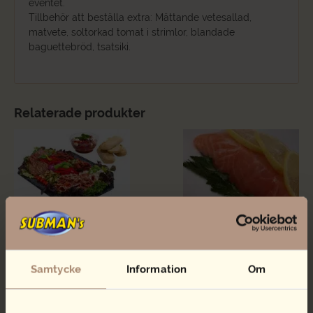
eventet.
Tillbehör att beställa extra: Mättande vetesallad,
matvete, soltorkad tomat i strimlor, blandade
baguettebröd, tsatsiki.
Relaterade produkter
Italiensk buffé
Wraps Lax/pepparrot
Price
238,00
kr
62,00
kr
–
86,00
kr
range:
Italiensk
Lägg i varukorg
Välj storlek
Samtycke
Information
Om
62,00 kr
buffé
through
mängd
86,00 kr