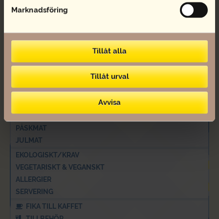
SMÖRGÅSAR & BAGUETTER
Marknadsföring
LANDGÅNG OCH SNITTAR
EVENEMANG & FEST
FÖRETAGSCATERING
Tillåt alla
MINGELMAT
FRALLOR OCH FRUKOST
Tillåt urval
LUNCH OCH SALLADER
FRUKT
Avvisa
SEMLA
TÅRTOR
PÅSKMAT
JULMAT
EKOLOGISKT/KRAV
VEGETARISKT & VEGANSKT
ALLERGIER
SERVERING
FIKA TILL KAFFET
TILLBEHÖR