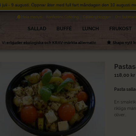
uli - 9 augusti. Öppnar åter med full fart måndagen den 10 augusti me
Hela menyn
Konferens Catering
Cateringbloggen
Om Subman
SALLAD
BUFFÉ
LUNCH
FRUKOST
Vi erbjuder ekologiska och KRAV-märkta alternativ.
Skapa nytt
Pastas
118,00
kr
Pasta sall
En smakrik
rikliga mä
oliver…