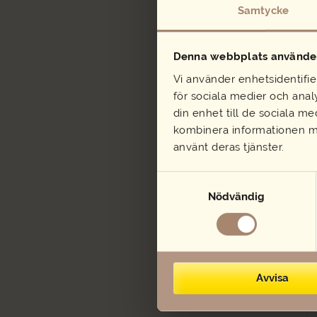
Samtycke
Denna webbplats använder
Vi använder enhetsidentifie
för sociala medier och analy
din enhet till de sociala m
kombinera informationen me
använt deras tjänster.
Samtyckesval
Nödvändig
Avvisa