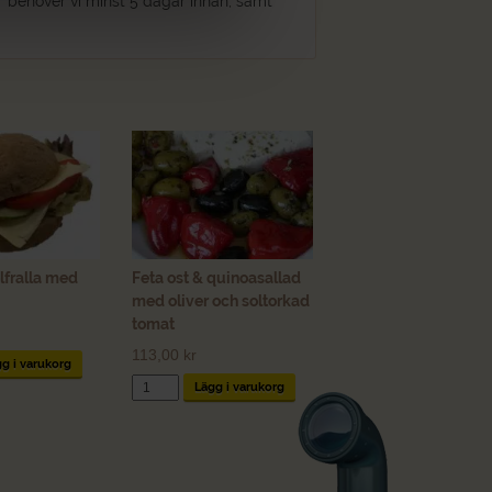
 behöver vi minst 5 dagar innan, samt
lfralla med
Feta ost & quinoasallad
med oliver och soltorkad
tomat
113,00
kr
g i varukorg
Feta
Lägg i varukorg
ost
&
quinoasallad
med
oliver