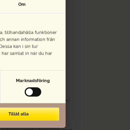
Om
, tillhandahålla funktioner
 och annan information från
essa kan i sin tur
har samlat in när du har
ök
singar)
Marknadsföring
eller Quinoa
istället.(Skriv i
Tillåt alla