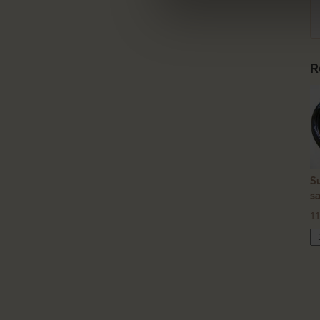
R
S
sa
1
Su
Ve
(V
sa
m