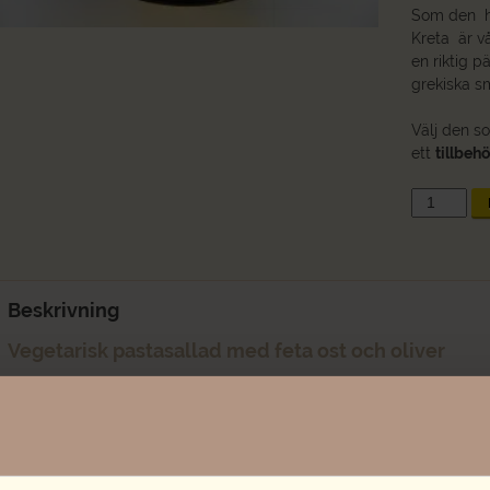
Som den h
Kreta är v
en riktig 
grekiska sm
Välj den s
ett
tillbehö
Pastasalla
Kreta
mängd
Beskrivning
Vegetarisk pastasallad med feta ost och oliver
Innehåller:
Nykokt pasta
som är lätt kryddad med salt, peppar, tor
Äkta Fetaost från Grekland¤
Färgglad paprika¤
Gyllenegul majs¤