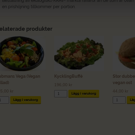
Beställning av ekologiskt/KRAV- märkta råvaror än de som är ovan
en prishöjning tillkommer per portion.
elaterade produkter
ubmans Vega (Vegan
KycklingBuffé
Stor dubbe
llad)
vegan ost
196,00
kr
15,00
kr
44,00
kr
KycklingBuffé
Lägg i varukorg
mängd
bmans
Stor
Lägg i varukorg
Läg
ga
dubbelfralla
egan
med
llad)
vegan
ängd
ost
mängd