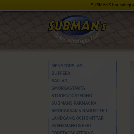
SUBMANS har stängt 4 j
Skip
to
content
MENYFÖRSLAG
BUFFÉER
SALLAD
SMÖRGÅSTÅRTA
STUDENTCATERING
SUBMANS RÄKMACKA
SMÖRGÅSAR & BAGUETTER
LANDGÅNG OCH SNITTAR
EVENEMANG & FEST
FÖRETAGSCATERING