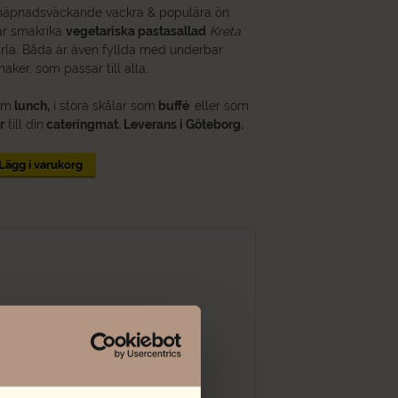
äpnadsväckande vackra & populära ön
år smakrika
vegetariska pastasallad
Kreta
pärla. Båda är även fyllda med underbar
aker, som passar till alla.
om
lunch,
i stora skålar som
buffé
eller som
r
till din
cateringmat. Leverans i Göteborg.
d
Lägg i varukorg
kad basilika, olivolja¤