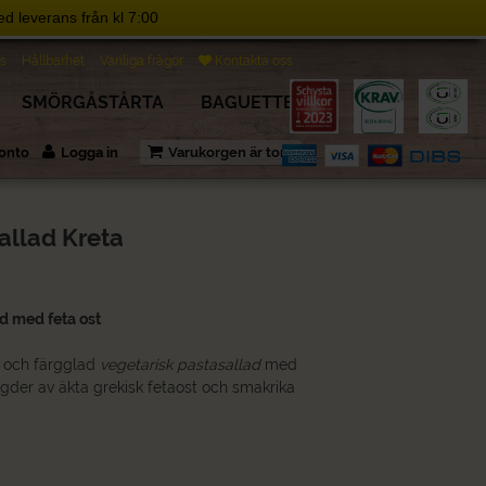
d leverans från kl 7:00
s
Hållbarhet
Vanliga frågor
Kontakta oss
SMÖRGÅSTÅRTA
BAGUETTE
 konto
Logga in
Varukorgen är tom
allad Kreta
ad med feta ost
 och färgglad
vegetarisk pastasallad
med
ngder av äkta grekisk fetaost och smakrika