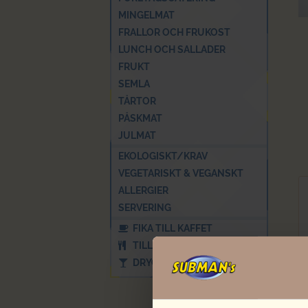
MINGELMAT
FRALLOR OCH FRUKOST
LUNCH OCH SALLADER
FRUKT
SEMLA
TÅRTOR
PÅSKMAT
JULMAT
EKOLOGISKT/KRAV
VEGETARISKT & VEGANSKT
ALLERGIER
SERVERING
FIKA TILL KAFFET
TILLBEHÖR
DRYCK