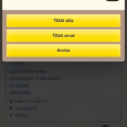
FÖRETAGSCATERING
MINGELMAT
Tillåt alla
FRALLOR OCH FRUKOST
LUNCH OCH SALLADER
FRUKT
Tillåt urval
SEMLA
TÅRTOR
Avvisa
PÅSKMAT
JULMAT
EKOLOGISKT/KRAV
VEGETARISKT & VEGANSKT
ALLERGIER
SERVERING
FIKA TILL KAFFET
TILLBEHÖR
DRYCK