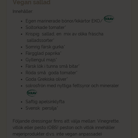
Vegan sallad
Innehåller:
Egen marinerade bönor/kikärtor EKO/
Soltorkade tomater*
Krispig sallad, en mix av olika fräscha
salladssorter*
Somrig färsk gurka*
Färgglad paprika*
Gyllengul majs*
Färsk lök i tunna små bitar*
Röda små goda tomater*
Goda Grekiska oliver*
solrosfrön med nyttiga fettsyror och mineraler
Saftig apelsinklyfta
Svensk persilja*
Följande dressingar finns att välja mellan: Vinegrette,
vitlök eller pesto (OBS! peston och vitlök innehåller
mejeriprodukter d.v.s. inte vegan anpassade)