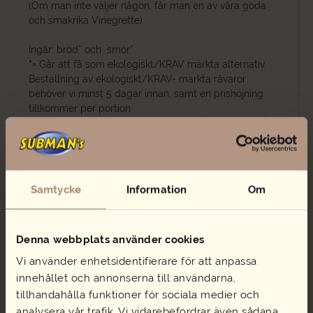
(Om man inte väljer någon, får man en av våra goda
och smakrika Vinegrette)
Ingår: bröd* och smör*
*
= Går att få som ekologiskt/KRAV märkta alternativ.
Beställning av ekologiskt/KRAV- märkta råvaror
behöver vi minst 5 dagar innan, samt en prishöjning
tillkommer per portion.
Kan erbjudas med tillägg av pasta
, bulgur
,
Couscous
eller Quinoa
för 5 kr
extra/sallad. (Skriv i kommentarrutan vad ni vill ha).
Samtycke
Information
Om
Relaterade produkter
Denna webbplats använder cookies
Vi använder enhetsidentifierare för att anpassa
innehållet och annonserna till användarna,
tillhandahålla funktioner för sociala medier och
analysera vår trafik. Vi vidarebefordrar även sådana