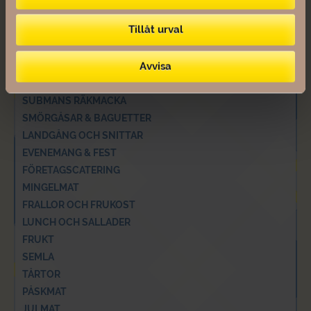
MENYFÖRSLAG
Tillåt urval
BUFFÉER
SALLAD
Avvisa
SMÖRGÅSTÅRTA
STUDENTCATERING
SUBMANS RÄKMACKA
SMÖRGÅSAR & BAGUETTER
LANDGÅNG OCH SNITTAR
EVENEMANG & FEST
FÖRETAGSCATERING
MINGELMAT
FRALLOR OCH FRUKOST
LUNCH OCH SALLADER
FRUKT
SEMLA
TÅRTOR
PÅSKMAT
JULMAT