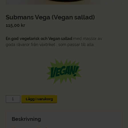
Submans Vega (Vegan sallad)
115,00
kr
En god
vegetarisk och Vegan sallad
med massor av
goda råvaror från växtriket , som passar till alla.
Submans
Lägg i varukorg
Vega
(Vegan
sallad)
Beskrivning
mängd