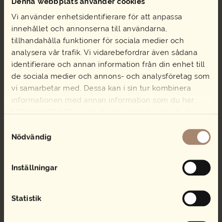
Denna webbplats använder cookies
mängd
Vi använder enhetsidentifierare för att anpassa
innehållet och annonserna till användarna,
tillhandahålla funktioner för sociala medier och
analysera vår trafik. Vi vidarebefordrar även sådana
Kaffemugg flergångs
Papperstallrik
identifierare och annan information från din enhet till
20cl grå
5,00
kr
de sociala medier och annons- och analysföretag som
22,00
kr
Papperstallrik
Lägg i varukorg
vi samarbetar med. Dessa kan i sin tur kombinera
mängd
Kaffemugg
Lägg i varukorg
informationen med annan information som du har
flergångs
20cl
tillhandahållit eller som de har samlat in när du har
grå
använt deras tjänster.
Samtyckesval
mängd
Nödvändig
MENYFÖRSLAG
BUFFÉER
Inställningar
SALLAD
SMÖRGÅSTÅRTA
STUDENTCATERING
Statistik
SUBMANS RÄKMACKA
SMÖRGÅSAR & BAGUETTER