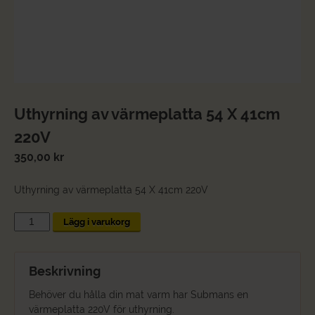
Uthyrning av värmeplatta 54 X 41cm
220V
350,00
kr
Uthyrning av värmeplatta 54 X 41cm 220V
Uthyrning
Lägg i varukorg
av
värmeplatta
54
Beskrivning
X
41cm
Behöver du hålla din mat varm har Submans en
220V
värmeplatta 220V för uthyrning.