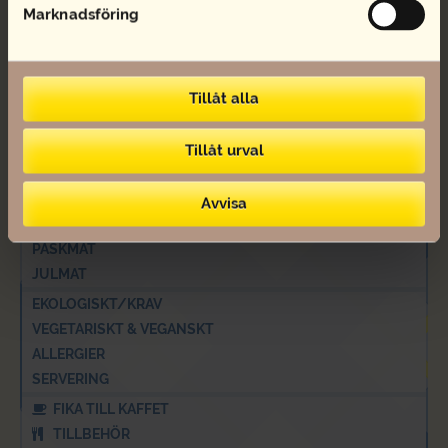
Marknadsföring
LANDGÅNG OCH SNITTAR
EVENEMANG & FEST
FÖRETAGSCATERING
Tillåt alla
MINGELMAT
FRALLOR OCH FRUKOST
LUNCH OCH SALLADER
Tillåt urval
FRUKT
SEMLA
Avvisa
TÅRTOR
PÅSKMAT
JULMAT
EKOLOGISKT/KRAV
VEGETARISKT & VEGANSKT
ALLERGIER
SERVERING
FIKA TILL KAFFET
TILLBEHÖR