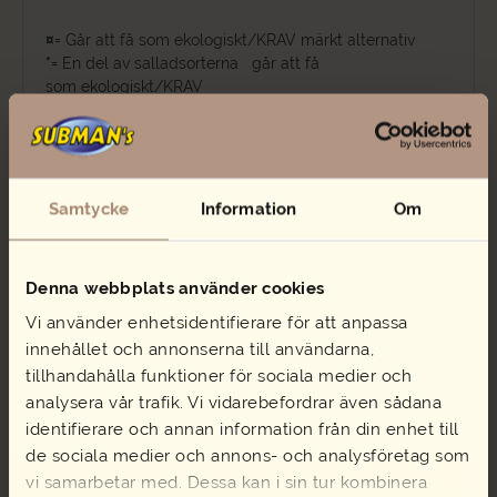
¤
= Går att få som ekologiskt/KRAV märkt alternativ
*
= En del av salladsorterna går att få
som ekologiskt/KRAV
Beställning av ekologiskt/KRAV- märkta råvaror än de
som är ovan behöver vi minst 5 dagar innan, samt en
prishöjning tillkommer per portion
Samtycke
Information
Om
Relaterade produkter
Denna webbplats använder cookies
Vi använder enhetsidentifierare för att anpassa
innehållet och annonserna till användarna,
tillhandahålla funktioner för sociala medier och
analysera vår trafik. Vi vidarebefordrar även sådana
Räksallad
Pastasallad vegetarisk
identifierare och annan information från din enhet till
150,00
kr
109,00
kr
de sociala medier och annons- och analysföretag som
Räksallad
Pastasallad
Lägg i varukorg
Lägg i varukorg
vi samarbetar med. Dessa kan i sin tur kombinera
mängd
vegetarisk