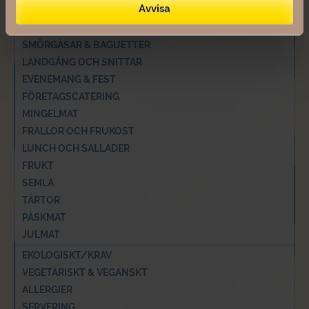
Avvisa
STUDENTCATERING
SUBMANS RÄKMACKA
SMÖRGÅSAR & BAGUETTER
LANDGÅNG OCH SNITTAR
EVENEMANG & FEST
FÖRETAGSCATERING
MINGELMAT
FRALLOR OCH FRUKOST
LUNCH OCH SALLADER
FRUKT
SEMLA
TÅRTOR
PÅSKMAT
JULMAT
EKOLOGISKT/KRAV
VEGETARISKT & VEGANSKT
ALLERGIER
SERVERING