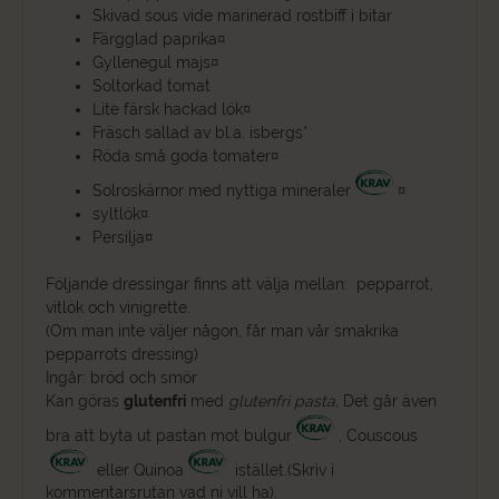
Skivad sous vide marinerad rostbiff i bitar
Färgglad paprika¤
Gyllenegul majs¤
Soltorkad tomat
Lite färsk hackad lök¤
Fräsch sallad av bl.a. isbergs*
Röda små goda tomater¤
Solroskärnor med nyttiga mineraler
¤
syltlök¤
Persilja¤
Följande dressingar finns att välja mellan: pepparrot,
vitlök och vinigrette.
(Om man inte väljer någon, får man vår smakrika
pepparrots dressing)
Ingår: bröd och smör
Kan göras
glutenfri
med
glutenfri pasta,
Det går även
bra att byta ut pastan mot bulgur
, Couscous
eller Quinoa
istället.(Skriv i
kommentarsrutan vad ni vill ha).