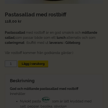
Pastasallad med rostbiff
118,00
kr
Pastassallad
med rostbiff är en god smakrik och
mättande
sallad,
som passar både som ett
lunch
alternativ och som
cateringmat
(buffé) med ut
leverans
i
Göteborg
.
Vår rostbiff kommer från godkända gårdar:)
Pastasallad
Lägg i varukorg
med
rostbiff
mängd
Beskrivning
God och mättande pastasallad med rostbiff
Innehåller:
Nykokt pasta
som är lätt kryddad med
salt, peppar, basilika, olivolja¤